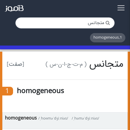
1.homogeneous
متجانس
[صفت]
( م-ت-ج-ا-ن-س )
1
homogeneous
homogeneous
/ˌhoʊməˈdʒiːniəs/
/ˌhɒməˈdʒiːniəs/