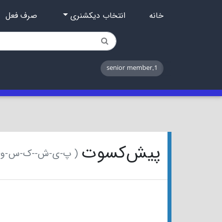
خانه
انتخاب دیکشنری
صرف فعل
1.senior member
پیش‌کسوت
( پ-ی-ش-‌-ک-س-و-ت )