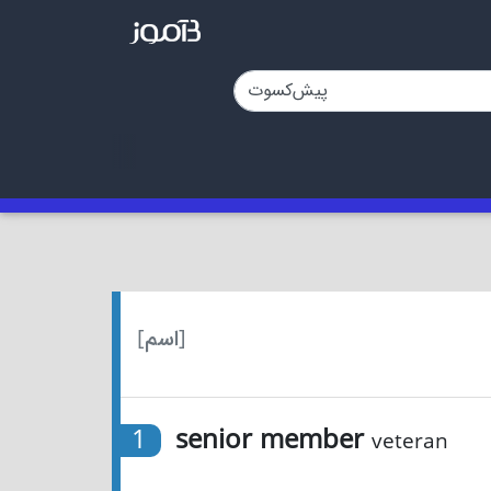
[اسم]
1
senior member
veteran