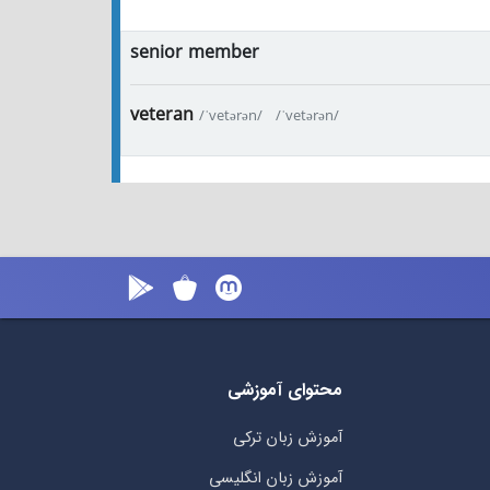
senior member
veteran
/ˈvetərən/
/ˈvetərən/
محتوای آموزشی
آموزش زبان ترکی
آموزش زبان انگلیسی