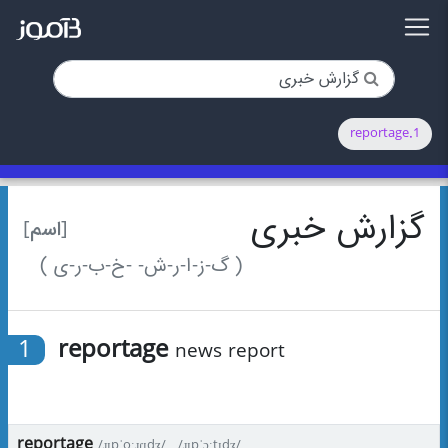
1.reportage
گزارش خبری
[اسم]
( گ-ز-ا-ر-ش- -خ-ب-ر-ی )
1
reportage
news report
reportage
/ɹɪpˈoːɹɾɪdʒ/
/ɹɪpˈɔːtɪdʒ/