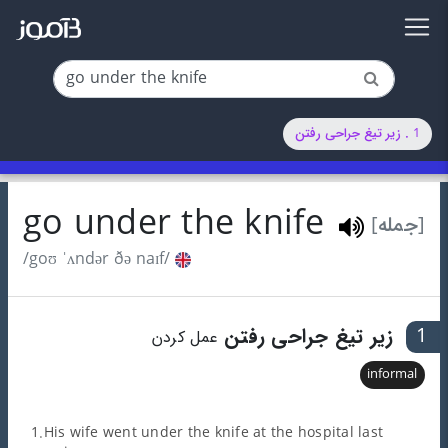
1 . زیر تیغ جراحی رفتن
go under the knife
[جمله]
/goʊ ˈʌndər ðə naɪf/
1
زیر تیغ جراحی رفتن
عمل کردن
informal
1.His wife went under the knife at the hospital last