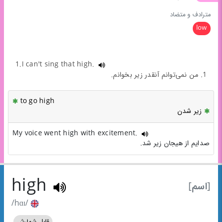
مترادف و متضاد
low
1.I can't sing that high.
1. من نمی‌توانم آنقدر زیر بخوانم.
to go high
زیر شدن
My voice went high with excitement.
صدایم از هیجان زیر شد.
high
[اسم]
/hɑɪ/
قابل شمارش