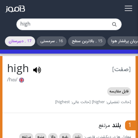
15 . بالاترین سطح
16 . سرمستی
17 . دبیرستان
high
[صفت]
/hɑɪ/
قابل مقایسه
[حالت تفضیلی: higher]
[حالت عالی: highest]
1
بلند
مرتفع
معادل ها در دیکشنری فارسی:
بلند
رفیع
والا
منیع
مرتفع