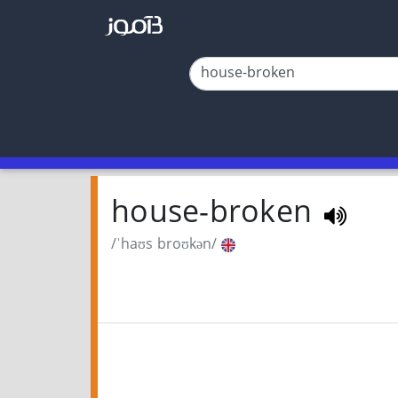
house-broken
/ˈhaʊs broʊkən/