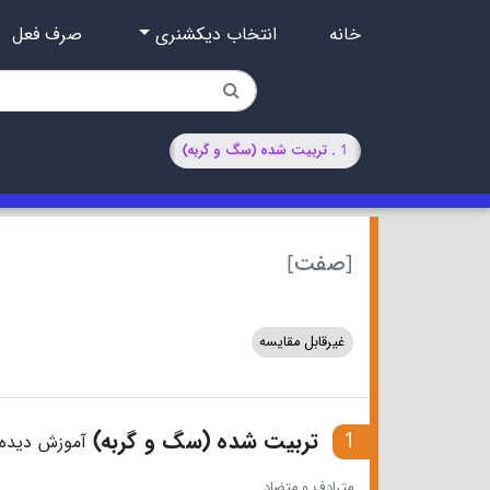
خانه
انتخاب دیکشنری
صرف فعل
1 . تربیت شده (سگ و گربه)
[صفت]
غیرقابل مقایسه
1
تربیت شده (سگ و گربه)
آموزش دیده
مترادف و متضاد