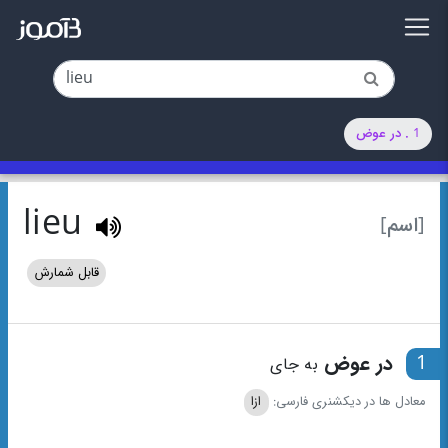
1 . در عوض
lieu
[اسم]
قابل شمارش
1
در عوض
به جای
معادل ها در دیکشنری فارسی:
ازا