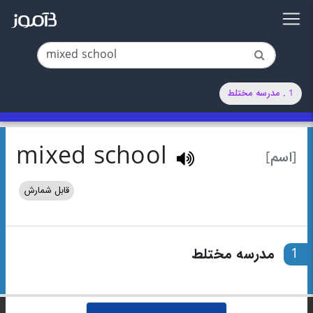
1 . مدرسه مختلط
mixed school
[اسم]
قابل شمارش
1
مدرسه مختلط