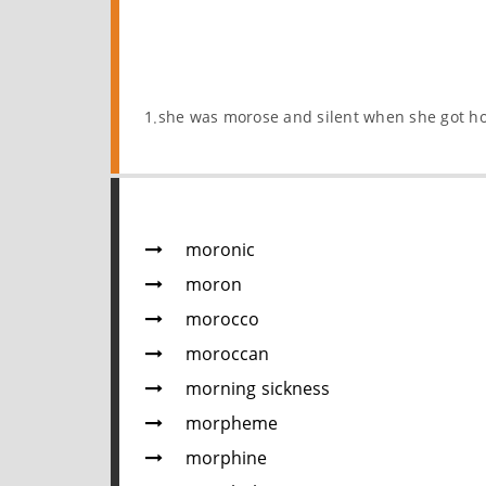
1.she was morose and silent when she got 
moronic
moron
morocco
moroccan
morning sickness
morpheme
morphine