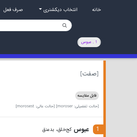
خانه
انتخاب دیکشنری
صرف فعل
1 . عبوس
[صفت]
قابل مقایسه
[حالت تفضیلی: moroser]
[حالت عالی: morosest]
1
عبوس
کج‌خلق، بدعنق