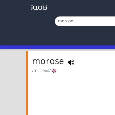
morose
/məˈroʊs/