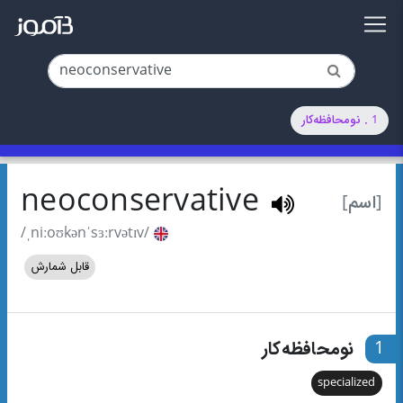
1 . نومحافظه‌کار
neoconservative
[اسم]
/ˌniːoʊkənˈsɜːrvətɪv/
قابل شمارش
1
نومحافظه‌کار
specialized