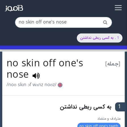
1 . به کسی ربطی نداشتن
no skin off one's
[جمله]
nose
/noʊ skɪn ɔf wʌnz noʊz/
1
به کسی ربطی نداشتن
مترادف و متضاد
no skin off one's teeth