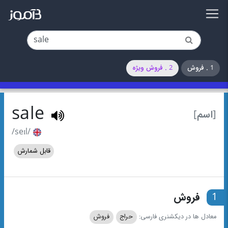
1 . فروش
2 . فروش ویژه
sale
[اسم]
/seɪl/
قابل شمارش
1
فروش
معادل ها در دیکشنری فارسی:
حراج
فروش