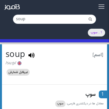
1 . سوپ
soup
[اسم]
/suːp/
غیرقابل شمارش
1
سوپ
معادل ها در دیکشنری فارسی:
سوپ