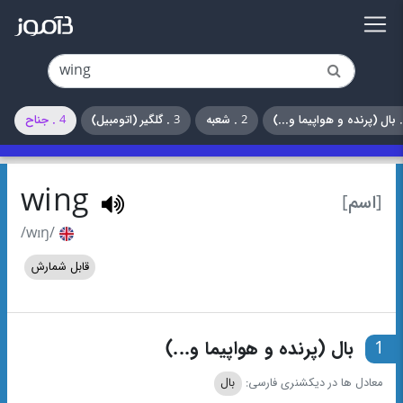
2 . شعبه
3 . گلگیر (اتومبیل)
4 . جناح
wing
[اسم]
/wɪŋ/
قابل شمارش
1
بال (پرنده و هواپیما و...)
معادل ها در دیکشنری فارسی:
بال