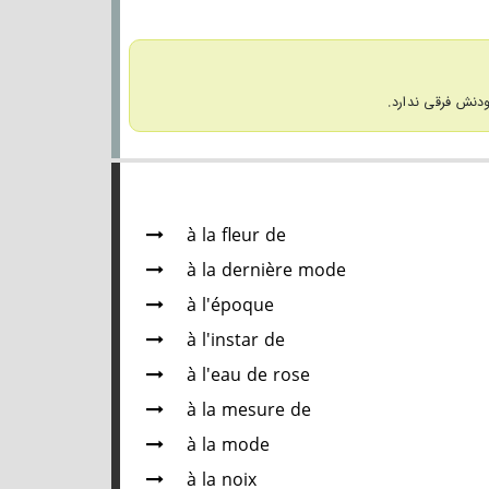
دنش فرقی ندارد.
à la fleur de
à la dernière mode
à l'époque
à l'instar de
à l'eau de rose
à la mesure de
à la mode
à la noix