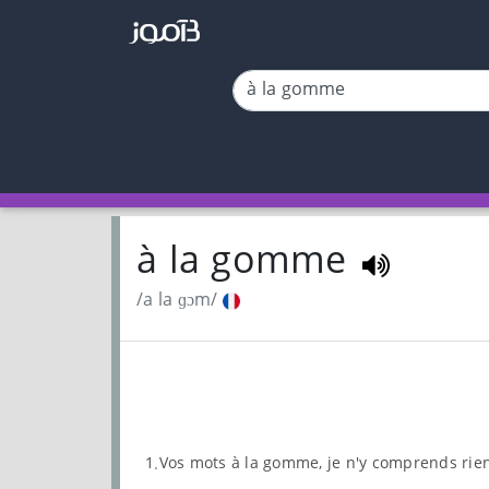
à la gomme
/a la ɡɔm/
1.Vos mots à la gomme, je n'y comprends rie