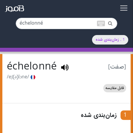
keyboard
1 . زمان‌بندی شده
échelonné
[صفت]
/eʃ(ə)lɔne/
قابل مقایسه
1
زمان‌بندی شده