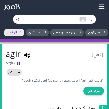
keyboard
1 . عمل کردن
2 . درباره چیزی بودن
3 . رفتار کردن
4 . اثر کردن
agir
[فعل]
/aʒiʀ/
فعل ناگذر
[گذشته کامل: agi]
[حالت وصفی: agissant]
[فعل کمکی: avoir ]
صرف فعل
1
عمل کردن
کاری انجام دادن