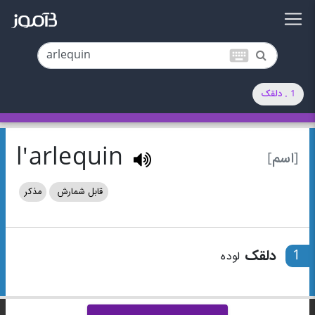
keyboard
1 . دلقک
l'arlequin
[اسم]
قابل شمارش
مذکر
1
دلقک
لوده