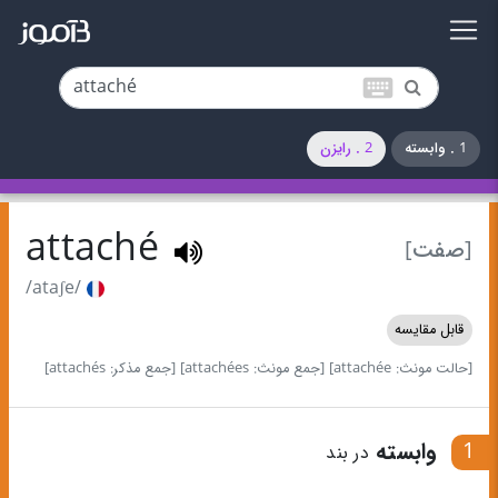
keyboard
1 . وابسته
2 . رایزن
attaché
[صفت]
/ataʃe/
قابل مقایسه
[حالت مونث: attachée]
[جمع مونث: attachées]
[جمع مذکر: attachés]
1
وابسته
در بند