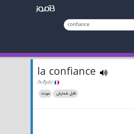
la confiance
/kɔ̃fjɑ̃s/
قابل شمارش
مونث