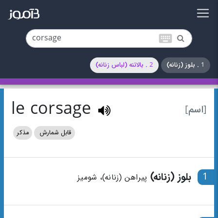
keyboard
1 . بلوز (زنانه)
2 . بالاتنه (لباس زنانه)
le corsage
[اسم]
قابل شمارش
مذکر
1
بلوز (زنانه)
پیراهن (زنانه)، شومیز