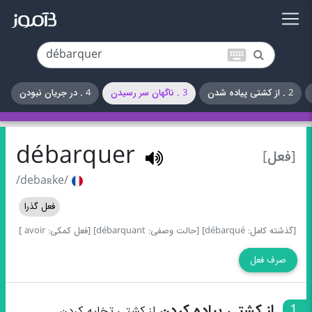
keyboard
2 . از کشتی پیاده شدن
3 . ناگهان سر رسیدن
4 . در جریان نبودن
débarquer
[فعل]
/debaʀke/
فعل گذرا
[گذشته کامل: débarqué]
[حالت وصفی: débarquant]
[فعل کمکی: avoir ]
صرف فعل
1
از کشتی پیاده کردن
از کشتی تخلیه کردن