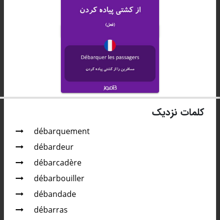
کلمات نزدیک
débarquement
débardeur
débarcadère
débarbouiller
débandade
débarras