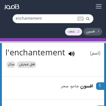
keyboard
1 . افسون
2 . شعف
l'enchantement
[اسم]
قابل شمارش
مذکر
1
افسون
جادو، سحر