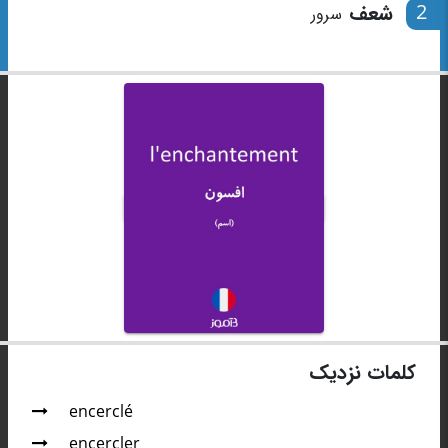
2
شعف
سرور
کلمات نزدیک
encerclé
encercler