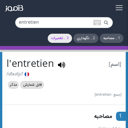
keyboard
1 . مصاحبه
2 . نگهداری
3 . تعمیرات
l'entretien
[اسم]
/ɑ̃tʀətjɛ̃/
قابل شمارش
مذکر
[جمع: entretien]
1
مصاحبه