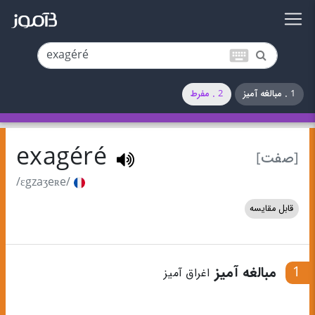
keyboard
1 . مبالغه‌ آمیز
2 . مفرط
exagéré
[صفت]
/ɛgzaʒeʀe/
قابل مقایسه
1
مبالغه‌ آمیز
اغراق‌ آمیز