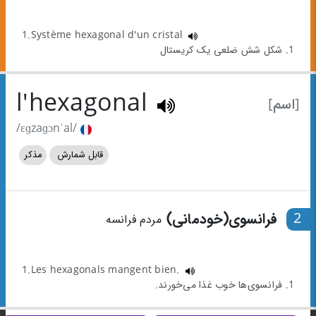
1.Système hexagonal d'un cristal
1. شکل شش ضلعی یک کریستال
l'hexagonal
[اسم]
/ɛɡzaɡɔnˈal/
قابل شمارش
مذکر
2
فرانسوی(خودمانی)
مردم فرانسه
1.Les hexagonals mangent bien.
1. فرانسوی‌ها خوب غذا می‌خورند.