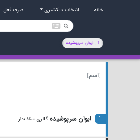
خانه
انتخاب دیکشنری
صرف فعل
keyboard
1 . ایوان سرپوشیده
[اسم]
1
ایوان سرپوشیده
گالری سقف‌دار