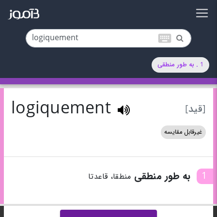
keyboard
1 . به طور منطقی
logiquement
[قید]
غیرقابل مقایسه
1
به طور منطقی
منطقا، قاعدتا