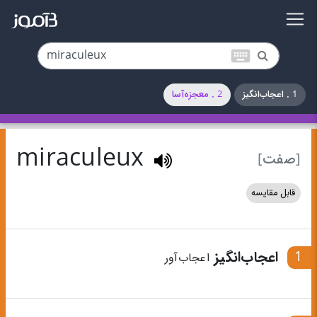
keyboard
1 . اعجاب‌انگیز
2 . معجزه‌آسا
miraculeux
[صفت]
قابل مقایسه
1
اعجاب‌انگیز
اعجاب‌آور