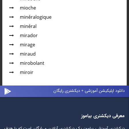
mioche
minéralogique
minéral
mirador
mirage
miraud
mirobolant
miroir
دانلود اپلیکیشن آموزشی + دیکشنری رایگان
معرفی دیکشنری بیاموز
دیکشنری آموزشی بیاموز، یک دیکشنری آنلاین و رایگان است که با هدف