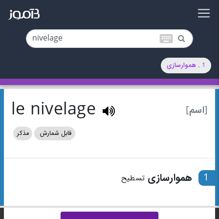
keyboard
1 . هموارسازی
le nivelage
[اسم]
قابل شمارش
مذکر
1
هموارسازی
تسطیح