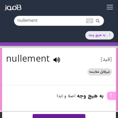
keyboard
1 . به هیچ وجه
nullement
[قید]
غیرقابل مقایسه
1
به هیچ وجه
اصلا و ابدا