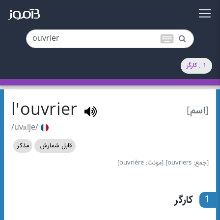
keyboard
1 . کارگر
l'ouvrier
[اسم]
/uvʀije/
قابل شمارش
مذکر
[جمع: ouvriers]
[مونث: ouvrière]
1
کارگر