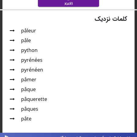
کلمات نزدیک
pâleur
pâle
python
pyrénées
pyrénéen
pâmer
pâque
pâquerette
pâques
pâte