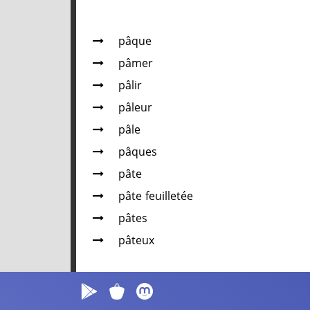
pâque
pâmer
pâlir
pâleur
pâle
pâques
pâte
pâte feuilletée
pâtes
pâteux