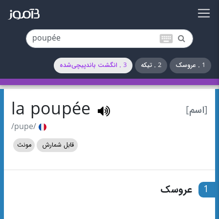
keyboard
1 . عروسک
2 . تیکه
3 . انگشت باندپیچی‌شده
la poupée
[اسم]
/pupe/
قابل شمارش
مونث
1
عروسک