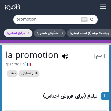
keyboard
3 . شاگردان هم‌دوره
4 . ترفیع (شغلی)
la promotion
[اسم]
/pʀɔmosjɔ̃/
قابل شمارش
مونث
1
تبلیغ (برای فروش اجناس)