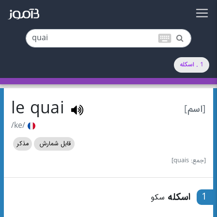
keyboard
1 . اسکله
le quai
[اسم]
/ke/
قابل شمارش
مذکر
[جمع: quais]
1
اسکله
سکو