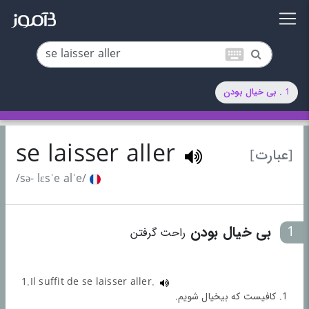
keyboard
1 . بی خیال بودن
se laisser aller
[عبارت]
/sə- lɛsˈe alˈe/
1
بی خیال بودن
راحت گرفتن
1.Il suffit de se laisser aller.
1. کافیست که بیخیال شویم.