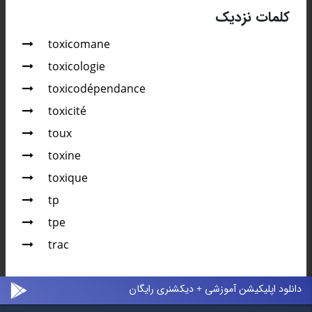
کلمات نزدیک
toxicomane
toxicologie
toxicodépendance
toxicité
toux
toxine
toxique
tp
tpe
trac
دانلود اپلیکیشن آموزشی + دیکشنری رایگان