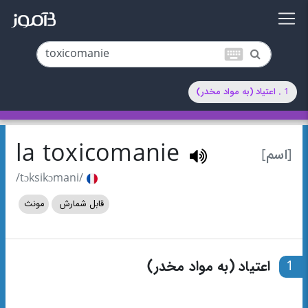
keyboard
1 . اعتیاد (به مواد مخدر)
la toxicomanie
[اسم]
/tɔksikɔmani/
قابل شمارش
مونث
1
اعتیاد (به مواد مخدر)