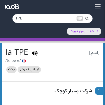
keyboard
1 . شرکت بسیار کوچک
la TPE
[اسم]
/te pe ø/
غیرقابل شمارش
مونث
1
شرکت بسیار کوچک