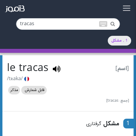
keyboard
1 . مشکل
le tracas
[اسم]
/tʀaka/
قابل شمارش
مذکر
[جمع: tracas]
1
مشکل
گرفتاری