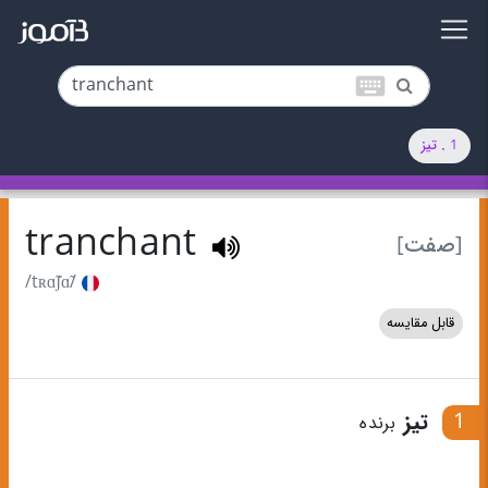
keyboard
1 . تیز
tranchant
[صفت]
/tʀɑ̃ʃɑ̃/
قابل مقایسه
1
تیز
برنده