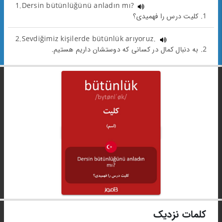
1.Dersin bütünlüğünü anladın mı?
1. کلیت درس را فهمیدی؟
2.Sevdiğimiz kişilerde bütünlük arıyoruz.
2. به دنبال کمال در کسانی که دوستشان داریم هستیم.
کلمات نزدیک