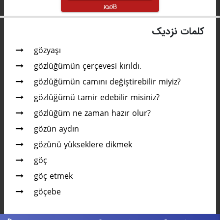
کلمات نزدیک
gözyaşı
gözlüğümün çerçevesi kırıldı.
gözlüğümün camını değiştirebilir miyiz?
gözlüğümü tamir edebilir misiniz?
gözlüğüm ne zaman hazır olur?
gözün aydın
gözünü yükseklere dikmek
göç
göç etmek
göçebe