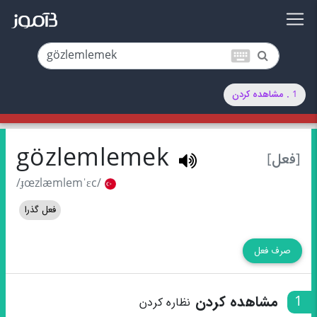
keyboard
1 . مشاهده کردن
gözlemlemek
[فعل]
/ɟœzlæmlemˈɛc/
فعل گذرا
صرف فعل
1
مشاهده کردن
نظاره کردن