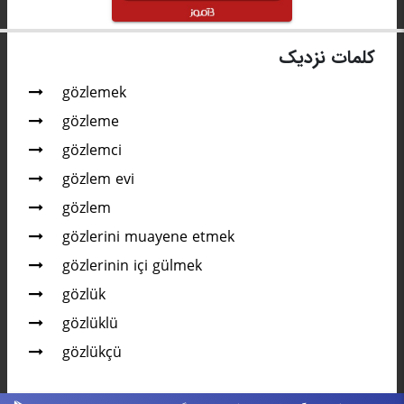
کلمات نزدیک
gözlemek
gözleme
gözlemci
gözlem evi
gözlem
gözlerini muayene etmek
gözlerinin içi gülmek
gözlük
gözlüklü
gözlükçü