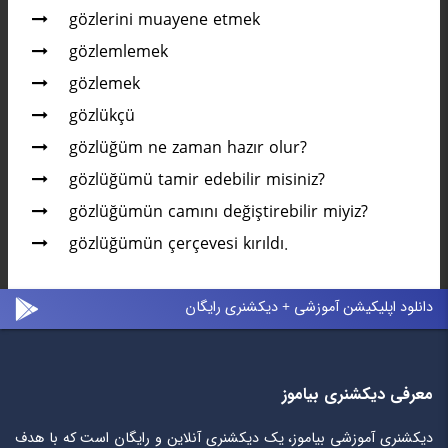
gözlerini muayene etmek
gözlemlemek
gözlemek
gözlükçü
gözlüğüm ne zaman hazır olur?
gözlüğümü tamir edebilir misiniz?
gözlüğümün camını değiştirebilir miyiz?
gözlüğümün çerçevesi kırıldı.
دانلود اپلیکیشن آموزشی + دیکشنری رایگان
معرفی دیکشنری بیاموز
دیکشنری آموزشی بیاموز، یک دیکشنری آنلاین و رایگان است که با هدف