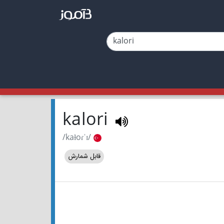
kalori
/kaɫoɾˈɪ/
قابل شمارش