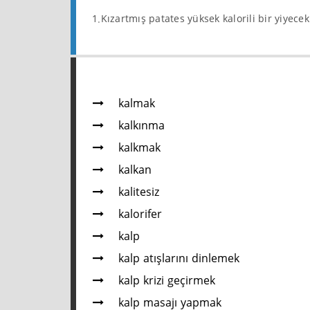
1.Kızartmış patates yüksek kalorili bir yiyece
kalmak
kalkınma
kalkmak
kalkan
kalitesiz
kalorifer
kalp
kalp atışlarını dinlemek
kalp krizi geçirmek
kalp masajı yapmak