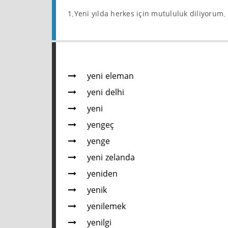
1.Yeni yılda herkes için mutululuk diliyorum.
yeni eleman
yeni delhi
yeni
yengeç
yenge
yeni zelanda
yeniden
yenik
yenilemek
yenilgi