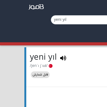
yeni yıl
/jenˈɪ jˈɯɫ/
قابل شمارش