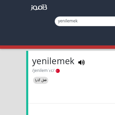
yenilemek
/jenilemˈɛc/
فعل گذرا