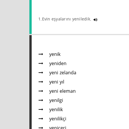
1.Evin eşyalarını yeniledik.
yenik
yeniden
yeni zelanda
yeni yıl
yeni eleman
yenilgi
yenilik
yenilikçi
yeniçeri