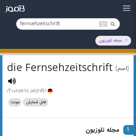
keyboard
1 . مجله تلوزیون
die Fernsehzeitschrift
[اسم]
/fˈɛɾnzeːtsˌaɪtʃrɪft/
قابل شمارش
مونث
1
مجله تلوزیون